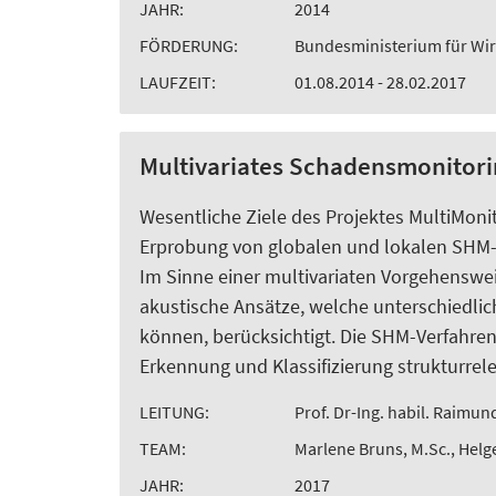
JAHR:
2014
FÖRDERUNG:
Bundesministerium für Wir
LAUFZEIT:
01.08.2014 - 28.02.2017
Multivariates Schadensmonitori
Wesentliche Ziele des Projektes MultiMon
Erprobung von globalen und lokalen SHM-V
Im Sinne einer multivariaten Vorgehensw
akustische Ansätze, welche unterschiedl
können, berücksichtigt. Die SHM-Verfahren
Erkennung und Klassifizierung strukturre
LEITUNG:
Prof. Dr-Ing. habil. Raimun
TEAM:
Marlene Bruns, M.Sc., Helg
JAHR:
2017