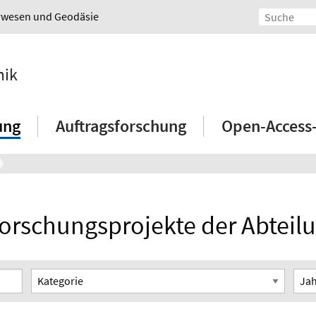
urwesen und Geodäsie
mik
ung
Auftragsforschung
Open-Access
orschungsprojekte der Abtei