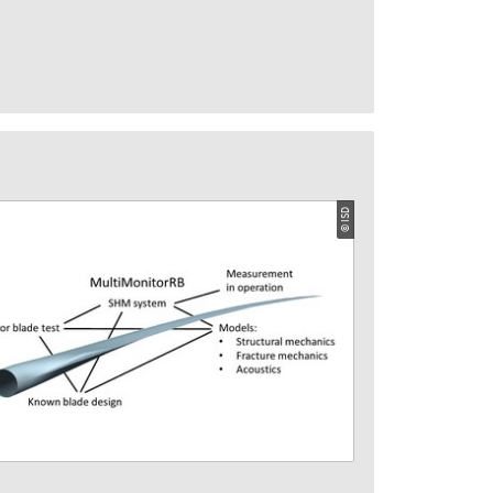
© ISD