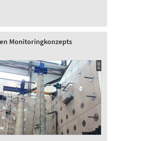
ten Monitoringkonzepts
© ISD