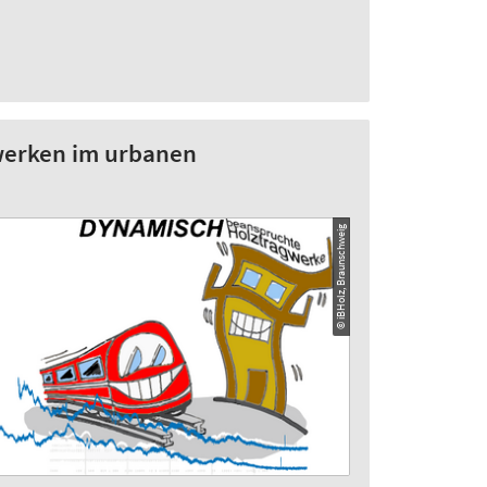
werken im urbanen
© iBHolz, Braunschweig